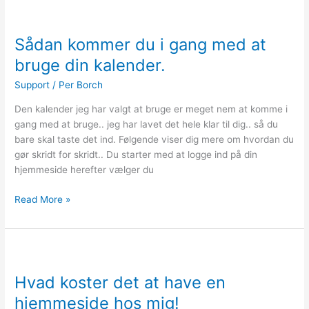
Sådan
kommer
Sådan kommer du i gang med at
du
i
bruge din kalender.
gang
Support
/
Per Borch
med
at
Den kalender jeg har valgt at bruge er meget nem at komme i
bruge
gang med at bruge.. jeg har lavet det hele klar til dig.. så du
din
bare skal taste det ind. Følgende viser dig mere om hvordan du
kalender.
gør skridt for skridt.. Du starter med at logge ind på din
hjemmeside herefter vælger du
Read More »
Hvad
koster
Hvad koster det at have en
det
at
hjemmeside hos mig!