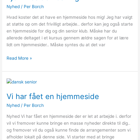
have
Nyhed
/
Per Borch
en
hjemmeside
Hvad koster det at have en hjemmeside hos mig! Jeg har valgt
hos
at støtte op om det frivilligt arbejde.. derfor kan jeg også starte
mig!
en hjemmeside for dig og din senior klub. Måske har du
allerede deltaget i et kursus gennem ældre sagen for at lære
lidt om hjemmesider.. Måske syntes du at det var
Read More »
Vi
har
Vi har fået en hjemmeside
fået
en
Nyhed
/
Per Borch
hjemmeside
Nyhed Vi har fået en hjemmeside der er let at arbejde i. derfor
vil vi fremover kunne bringe en masse nyheder direkte til dig..
og fremover vil du også kunne finde de arrangementer som vi
afholder lokalt på denne side. Vi starter med at bringe