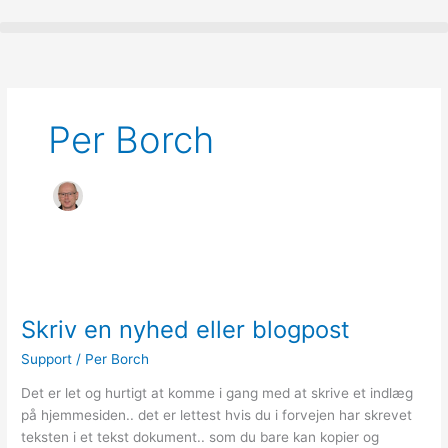
Gå
til
indholdet
Per Borch
Skriv
en
Skriv en nyhed eller blogpost
nyhed
eller
Support
/
Per Borch
blogpost
Det er let og hurtigt at komme i gang med at skrive et indlæg
på hjemmesiden.. det er lettest hvis du i forvejen har skrevet
teksten i et tekst dokument.. som du bare kan kopier og