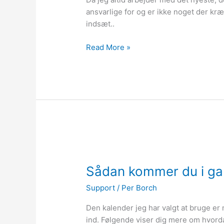
ansvarlige for og er ikke noget der kr
indsæt..
Read More »
Sådan
kommer
Sådan kommer du i gan
du
i
Support
/
Per Borch
gang
med
Den kalender jeg har valgt at bruge er 
at
ind. Følgende viser dig mere om hvorda