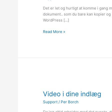
blogpost
Det er let og hurtigt at komme i gang me
dokument.. som du bare kan kopier og in
WordPress […]
Read More »
Video
i
Video i dine indlæg
dine
indlæg
Support
/
Per Borch
Da jeg altid arbejder med det nyeste, d