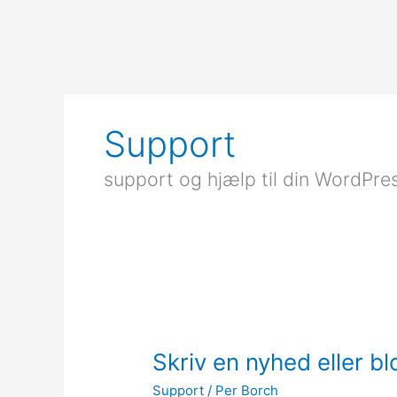
Gå
til
indholdet
Support
support og hjælp til din WordPre
Skriv
en
Skriv en nyhed eller b
nyhed
eller
Support
/
Per Borch