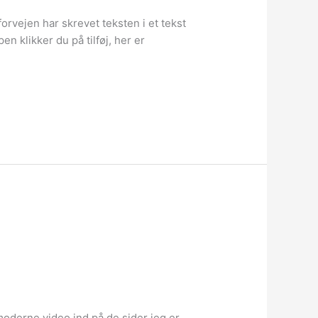
forvejen har skrevet teksten i et tekst
n klikker du på tilføj, her er
 moderne video ind på de sider jeg er