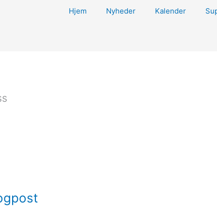
Hjem
Nyheder
Kalender
Sup
ss
logpost