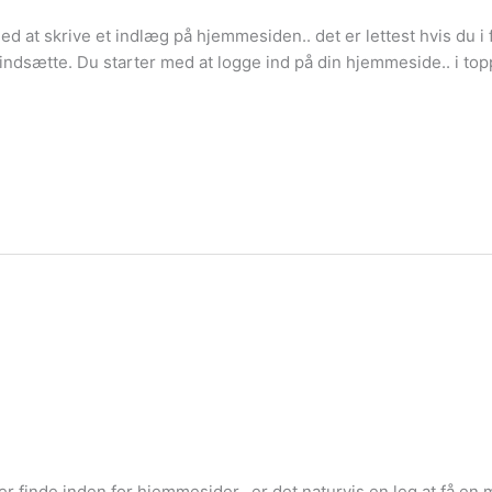
d at skrive et indlæg på hjemmesiden.. det er lettest hvis du i 
dsætte. Du starter med at logge ind på din hjemmeside.. i toppe
er finde inden for hjemmesider.. er det naturvis en leg at få en