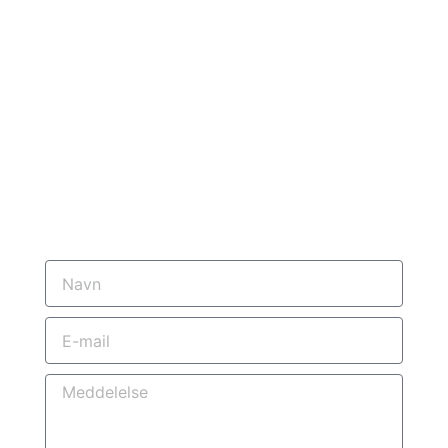
Hej
Få Et Tilbud,
Få Lidt Flere Info?
Skriv Til Mig
Navn
E-
mail
Meddelelse